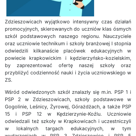
Zdzieszowicach wyjątkowo intensywny czas działań
promocyjnych, skierowanych do uczniów klas ósmych
szkół podstawowych naszego regionu. Nauczyciele
oraz uczniowie technikum i szkoły branżowej I stopnia
odwiedzili kilkanaście placówek edukacyjnych w
powiecie krapkowickim i kędzierzyńsko-kozielskim,
by zaprezentować ofertę naszej szkoły oraz
przybliżyć codzienność nauki i życia uczniowskiego w
ZS.
Wśród odwiedzonych szkół znalazły się m.in. PSP 1 i
PSP 2 w Zdzieszowicach, szkoły podstawowe w
Gogolinie, Leśnicy, Żyrowej, Górażdżach, a także PSP
15 i PSP 12 w Kędzierzynie-Koźlu. Uczniowie
odwiedzali też szkoły w Krapkowicach i uczestniczyli
w lokalnych targach edukacyjnych, w tym
wydarzeniach w PSP 3 Zdzieszowice i PSP 5