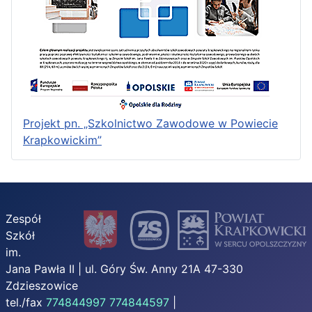
Projekt pn. „Szkolnictwo Zawodowe w Powiecie
Krapkowickim”
Zespół
Szkół
im.
Jana Pawła II | ul. Góry Św. Anny 21A 47-330
Zdzieszowice
tel./fax
774844997
774844597
|