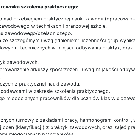
erownika szkolenia praktycznego:
go nad przebiegiem praktycznej nauki zawodu (opracowan
zawodowego w technikach i branżowej szkole.
inu zawodowego/czeladniczego.
e szczególnym uwzględnieniem: liczebności grup wynikaj
owych i technicznych w miejscu odbywania praktyk, ora
ktyk zawodowych.
rowadzenie arkuszy spostrzeżeń i uwag nt jakości odbyw
.
zych z praktycznej nauki zawodu.
racodawcami w zakresie szkolenia praktycznego.
ego młodocianych pracowników dla uczniów klas wielozaw
cznych (umowy z zakładami pracy, harmonogram kontroli,
 ocen (klasyfikacji) z praktyk zawodowych, oraz zajęć p
ami młodocianych pracowników.