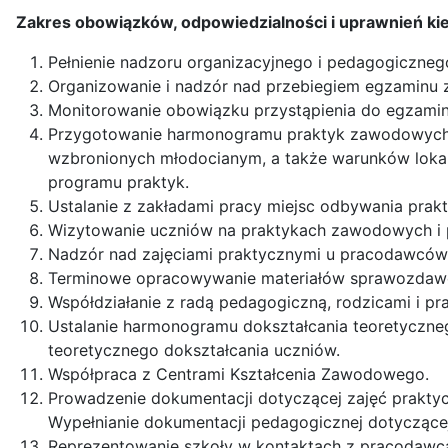
Zakres obowiązków, odpowiedzialności i uprawnień ki
Pełnienie nadzoru organizacyjnego i pedagogiczne
Organizowanie i nadzór nad przebiegiem egzaminu 
Monitorowanie obowiązku przystąpienia do egzam
Przygotowanie harmonogramu praktyk zawodowych z
wzbronionych młodocianym, a także warunków lokal
programu praktyk.
Ustalanie z zakładami pracy miejsc odbywania pra
Wizytowanie uczniów na praktykach zawodowych i p
Nadzór nad zajęciami praktycznymi u pracodawców
Terminowe opracowywanie materiałów sprawozdawc
Współdziałanie z radą pedagogiczną, rodzicami i p
Ustalanie harmonogramu dokształcania teoretyczn
teoretycznego dokształcania uczniów.
Współpraca z Centrami Kształcenia Zawodowego.
Prowadzenie dokumentacji dotyczącej zajęć prakty
Wypełnianie dokumentacji pedagogicznej dotyczącej
Reprezentowanie szkoły w kontaktach z pracodawc