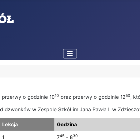
10
50
 przerwy o godzinie 10
oraz przerwy o godzinie 12
, kt
d dzwonków w Zespole Szkół im.Jana Pawła II w Zdziesz
Lekcja
Godzina
45
30
1
7
- 8