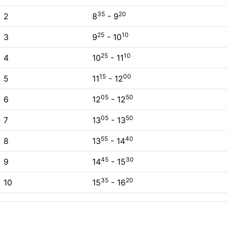
35
20
2
8
- 9
25
10
3
9
- 10
25
10
4
10
- 11
15
00
5
11
- 12
05
50
6
12
- 12
05
50
7
13
- 13
55
40
8
13
- 14
45
30
9
14
- 15
35
20
10
15
- 16