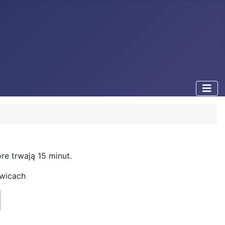
óre trwają 15 minut.
owicach