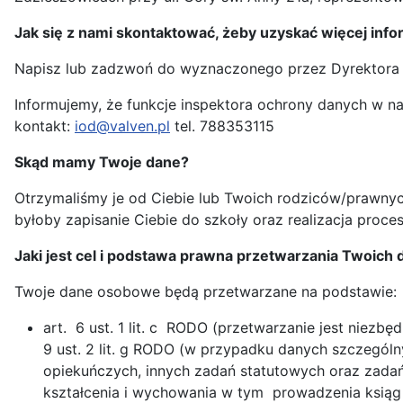
Jak się z nami skontaktować, żeby uzyskać więcej in
Napisz lub zadzwoń do wyznaczonego przez Dyrektora
Informujemy, że funkcje inspektora ochrony danych w na
kontakt:
iod@valven.pl
tel. 788353115
Skąd mamy Twoje dane?
Otrzymaliśmy je od Ciebie lub Twoich rodziców/prawnyc
byłoby zapisanie Ciebie do szkoły oraz realizacja proces
Jaki jest cel i podstawa prawna przetwarzania Twoic
Twoje dane osobowe będą przetwarzane na podstawie:
art. 6 ust. 1 lit. c RODO (przetwarzanie jest niezb
9 ust. 2 lit. g RODO (w przypadku danych szczegól
opiekuńczych, innych zadań statutowych oraz zada
kształcenia i wychowania w tym prowadzenia ksiąg