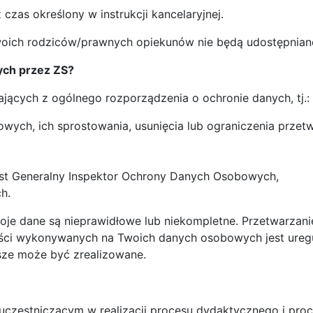
zas określony w instrukcji kancelaryjnej.
oich rodziców/prawnych opiekunów nie będą udostępnia
ych przez ZS?
jących z ogólnego rozporządzenia o ochronie danych, tj.:
wych, ich sprostowania, usunięcia lub ograniczenia prze
est Generalny Inspektor Ochrony Danych Osobowych,
ch.
e dane są nieprawidłowe lub niekompletne. Przetwarzanie
nności wykonywanych na Twoich danych osobowych jest ure
sze może być zrealizowane.
estniczącym w realizacji procesu dydaktycznego i proce