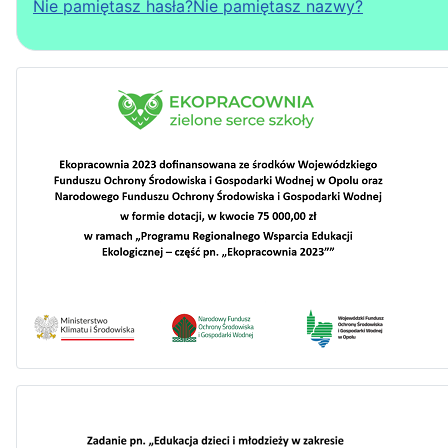
Nie pamiętasz hasła?
Nie pamiętasz nazwy?