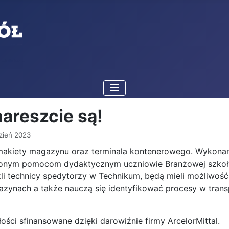
areszcie są!
zień 2023
akiety magazynu oraz terminala kontenerowego. Wykonane 
ionym pomocom dydaktycznym uczniowie Branżowej szkoły 
szli technicy spedytorzy w Technikum, będą mieli możliw
ynach a także nauczą się identyfikować procesy w trans
łości sfinansowane dzięki darowiźnie firmy ArcelorMittal.