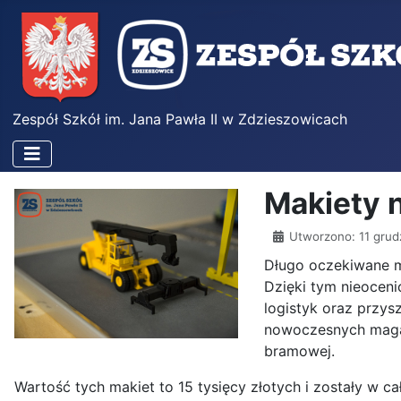
Zespół Szkół im. Jana Pawła II w Zdzieszowicach
Makiety n
Utworzono: 11 grud
Długo oczekiwane m
Dzięki tym nieocen
logistyk oraz przy
nowoczesnych magaz
bramowej.
Wartość tych makiet to 15 tysięcy złotych i zostały w ca