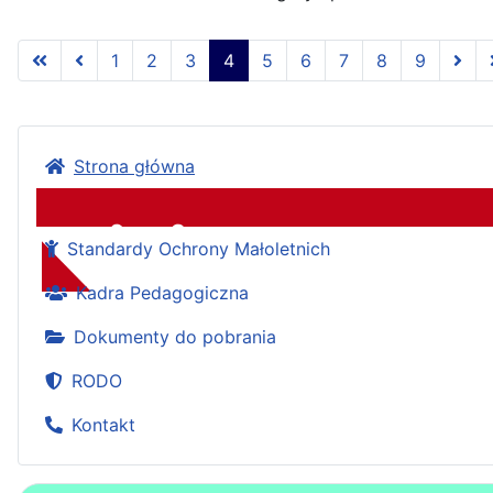
1
2
3
4
5
6
7
8
9
Strona główna
Standardy Ochrony Małoletnich
Zespół Szkół
Kadra Pedagogiczna
Dokumenty do pobrania
RODO
Kontakt