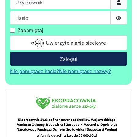
Hasło
Pokaż h
Zapamiętaj
Uwierzytelnianie sieciowe
Zaloguj
Nie pamiętasz hasła?
Nie pamiętasz nazwy?