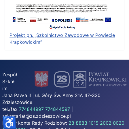
Projekt pn. „Szkolnictwo Zawodowe w Powiecie
Krapkowickim”
Zespół
Szkół
im.
Jana Pawła II | ul. Góry Św. Anny 21A 47-330
Zdzieszowice
tel./fax
774844997
774844597
|
sekretariat@zs.zdzieszowice.pl
♿
Numer konta Rady Rodziców:
28 8883 1015 2002 0020